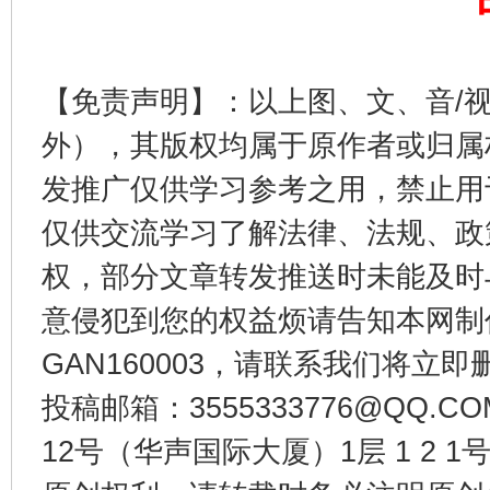
【免责声明】：以上图、文、音/
东山县通报“牛蛙产品抗生素超标问题”
法
外），其版权均属于原作者或归属
发推广仅供学习参考之用，禁止用
仅供交流学习了解法律、法规、政
权，部分文章转发推送时未能及时
意侵犯到您的权益烦请告知本网制作采编
GAN160003，请联系我们将立即删
投稿邮箱：3555333776@QQ
千年窑火 生生不息
一
12号（华声国际大厦）1层 1 2