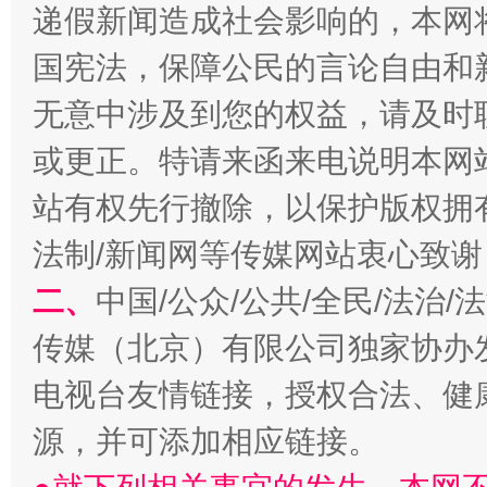
递假新闻造成社会影响的，本网
国宪法，保障公民的言论自由和
无意中涉及到您的权益，请及时
或更正。特请来函来电说明本网
揭开“小金库”的免责幌子
站有权先行撤除，以保护版权拥有者
法制/新闻网等传媒网站衷心致谢
二、
中国/公众/公共/全民/法治
传媒（北京）有限公司独家协办
电视台友情链接，授权合法、健
源，并可添加相应链接。
受贿1.44亿！段成刚被判无期
从幼儿