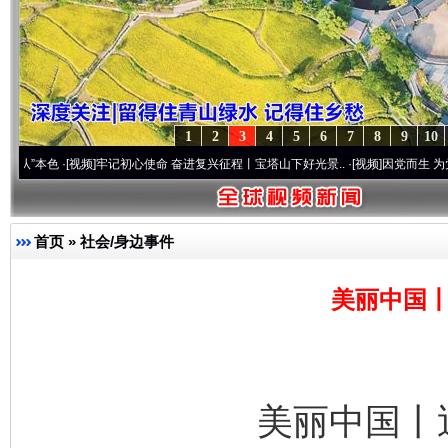
1
2
3
4
5
6
7
8
9
10
·[视频]
牢记初心使命 奋进复兴征程丨宝塔山下好光景..
·[视频]
因党而生 为党而战——百
首页
»
社会/身边事件
美丽中国丨
美丽中国丨