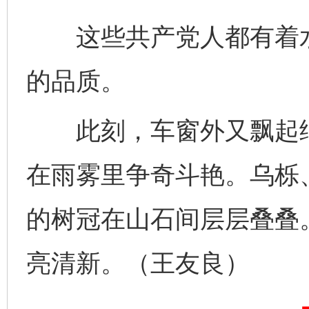
这些共产党人都有着水
的品质。
此刻，车窗外又飘起细
在雨雾里争奇斗艳。乌栎
完善运行机制助力责任有效落实
一纸欠条
的树冠在山石间层层叠叠
亮清新。（王友良）