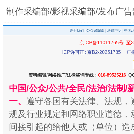
制作采编部/影视采编部/发布广告
东山县通报“牛蛙产品抗生素超标问题”
法
关于我们
|
公众采编部
|
法律声明
| 中国
京ICP备11011765号1至3
ICP许可证: 京B2-20251785
广
资料编辑/网络推广/法律咨询专线：
010-89525216
QQ
中国/公众/公共/全民/法治/法
一、
遵守各国有关法律、法规，
千年窑火 生生不息
一
规及行业规定和网络职业道德，
间接引起的给他人或（单位）造