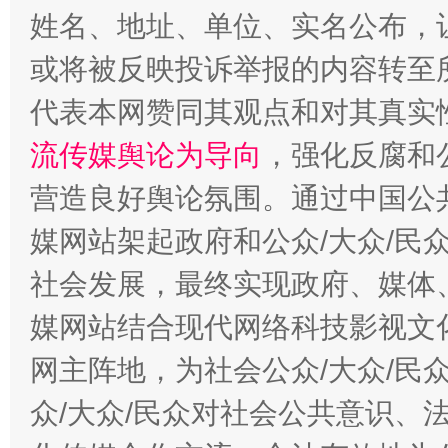
姓名、地址、单位、实名公布，让
或将被反映投诉举报的内容转至
完善运行机制助力责任有效落实
一纸欠条
代表本网赞同其观点和对其真实
流传媒舆论为导向
，强化反腐和
营造良好舆论氛围。通过中国公共
媒网站架起政府和公众/大众/民
社会发展，最终实现政府、媒体、
媒网站结合现代网络科技影视文
网主阵地，为社会公众/大众/民
东山县通报“牛蛙产品抗生素超标问题”
法
众/大众/民众对社会公共意识、