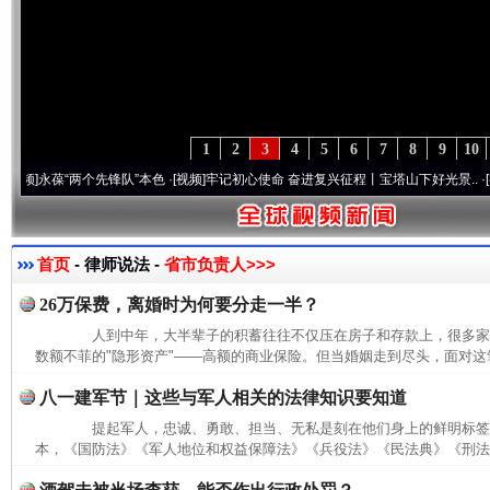
1
2
3
4
5
6
7
8
9
10
葆“两个先锋队”本色
·[视频]
牢记初心使命 奋进复兴征程丨宝塔山下好光景..
·[视频]
因
首页
- 律师说法 -
省市负责人>>>
26万保费，离婚时为何要分走一半？
人到中年，大半辈子的积蓄往往不仅压在房子和存款上，很多家
数额不菲的"隐形资产"——高额的商业保险。但当婚姻走到尽头，面对这笔
八一建军节｜这些与军人相关的法律知识要知道
提起军人，忠诚、勇敢、担当、无私是刻在他们身上的鲜明标签
本，《国防法》《军人地位和权益保障法》《兵役法》《民法典》《刑法》