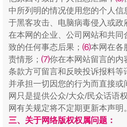
中所列明的情况使用您的个人信
于黑客攻击、电脑病毒侵入或政
在本网的企业、公司网站和共同
全民健身五年计划来了！等你上场
致的任何事态后果；
⑹
本网在各
责情形；
⑺
你在本网站留言的内
条款方可留言和反映投诉报料等
并承担一切因您的行为而直接或
网只是提供公众/大众/民众话语
网有关规定将不定期更新本声明
阿坝州三大球赛在茂县开幕
规模最
三、关于网络版权权属问题：