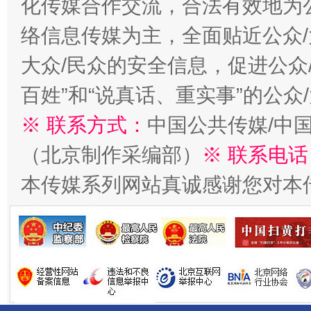
化传媒合作交流，合法有效地为公
络信息传媒为主，全面贴近公众/
大众/民众的安全信息，促进公众
百姓”和“说真话、重实事”的公众
※ 联系方式：
中国公共传媒/中
千年窑火 生生不息
一
（北京制作采编部）
※ 联系电话
本传媒系列网站真诚感谢您对本
揭开“小金库”的免责幌子