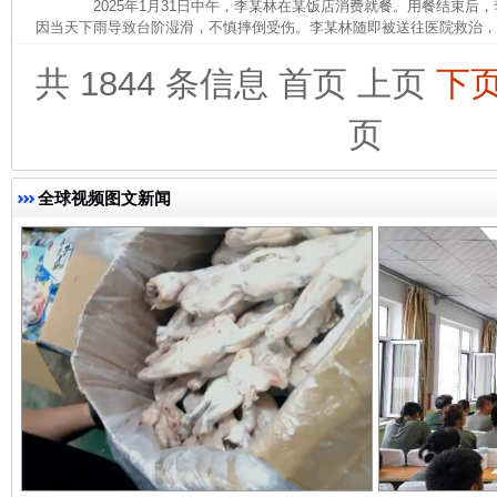
2025年1月31日中午，李某林在某饭店消费就餐。用餐结束后
因当天下雨导致台阶湿滑，不慎摔倒受伤。李某林随即被送往医院救治，诊断
共 1844 条信息
首页
上页
下
页
完善运行机制助力责任有效落实
一纸欠条
全球视频图文新闻
东山县通报“牛蛙产品抗生素超标问题”
法