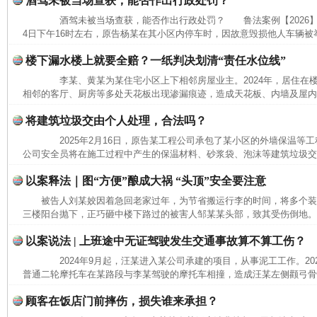
酒驾未被当场查获，能否作出行政处罚？
酒驾未被当场查获，能否作出行政处罚？ 鲁法案例【2026】3
4日下午16时左右，原告杨某在其小区内停车时，因故意毁损他人车辆被举
楼下漏水楼上就要全赔？一纸判决划清“责任水位线”
李某、黄某为某住宅小区上下相邻房屋业主。2024年，居住在
相邻的客厅、厨房等多处天花板出现渗漏痕迹，造成天花板、内墙及屋内沙
将建筑垃圾交由个人处理，合法吗？
2025年2月16日，原告某工程公司承包了某小区的外墙保温等工程。
公司安全员将在施工过程中产生的保温材料、砂浆袋、泡沫等建筑垃圾交给
以案释法｜图“方便”酿成大祸 “头顶”安全要注意
被告人刘某姣因着急回老家过年，为节省搬运行李的时间，将多个
三楼阳台抛下，正巧砸中楼下路过的被害人邹某某头部，致其受伤倒地。经
以案说法 | 上班途中无证驾驶发生交通事故算不算工伤？
2024年9月起，汪某进入某公司承建的项目，从事泥工工作。2025
普通二轮摩托车在某路段与李某驾驶的摩托车相撞，造成汪某左侧颧弓骨折
顾客在饭店门前摔伤，损失谁来承担？