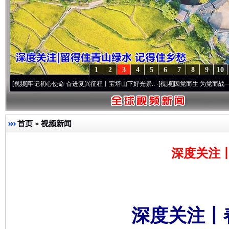
1
2
3
4
5
6
7
8
9
10
记初心使命 奋进复兴征程丨宝塔山下好光景..
·[视频]
因党而生 为党而战——百年“纪”事
首页
»
视频新闻
深度关注
深度关注丨