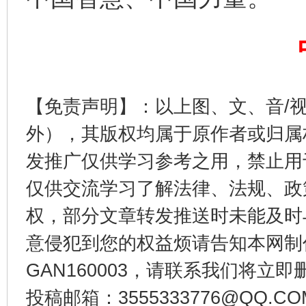
东山县通报“牛蛙产品抗生素超标问题”
法
【免责声明】：以上图、文、音/
外），其版权均属于原作者或归属
发推广仅供学习参考之用，禁止用
仅供交流学习了解法律、法规、政
权，部分文章转发推送时未能及时
千年窑火 生生不息
一
意侵犯到您的权益烦请告知本网制作采编
GAN160003，请联系我们将立即删
投稿邮箱：3555333776@QQ