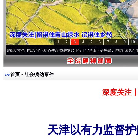
1
2
3
4
5
6
7
8
9
10
本色
·[视频]
牢记初心使命 奋进复兴征程丨宝塔山下好光景..
·[视频]
因党而生 为党而战—
首页
»
社会/身边事件
深度关注丨
天津以有力监督护