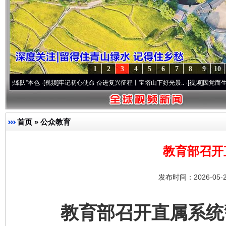
1
2
3
4
5
6
7
8
9
10
本色
·[视频]
牢记初心使命 奋进复兴征程丨宝塔山下好光景..
·[视频]
因党而生 为党而战—
首页
»
公众教育
教育部召开
发布时间：2026-05-
教育部召开直属系统