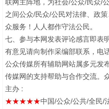
联网主阵地，为社会/公众/民众
之间公众/民众/公民对法律、政
一颗心始终滚烫
还
众服务！人人都作守法公民。
七、参与本网发表评论感言即表明
有意见请向制作采编部联系，电话：0
公众传媒所有辅助网站属多元发
传媒网的支持帮助与合作交流。
完善运行机制助力责任有效落实
行
主办 :
★★★★★
中国/公众/公共/全民/