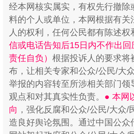
经本网核实属实，有权先行撤除
一颗心始终滚烫
还
料的个人或单位，本网根据有关
人的权利，任何公民都有陈述权
信或电话告知后15日内不作出
责任自负）
根据投诉人的要求将
布，让相关专家和公众/公民/大
举报的内容转至所涉相关部门领
观点和对其真实性负责。
● 本
向
，强化反腐和公众/公民/大众
造良好舆论氛围。通过中国公众传