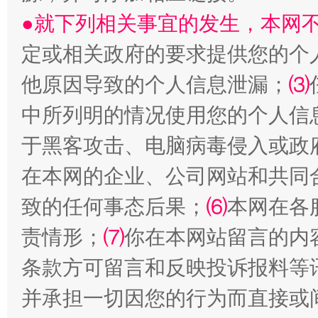
●就下列相关事宜的发生，本网
从幼儿园到大学，有这些资助
“
定或相关政府的要求提供您的个
他原因导致的个人信息泄漏；
⑶
中所列明的情况使用您的个人信
于黑客攻击、电脑病毒侵入或政
在本网的企业、公司网站和共同
致的任何事态后果；
⑹
本网在各
事关残疾人未来5年
让
责情形；
⑺
你在本网站留言的内
条款方可留言和反映投诉报料等
并承担一切因您的行为而直接或