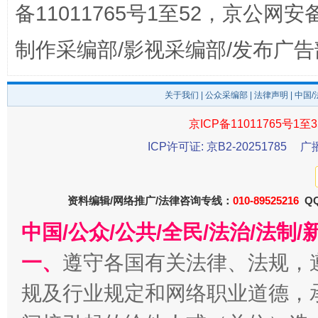
备11011765号1至52，京公网安备：
制作采编部/影视采编部/发布广告
法徽映军营 权益有保障
关于我们
|
公众采编部
|
法律声明
| 中国
让
京ICP备11011765号1至3
ICP许可证: 京B2-20251785
广
资料编辑/网络推广/法律咨询专线：
010-89525216
QQ
中国/公众/公共/全民/法治/法
一、
遵守各国有关法律、法规，
一批国家标准开始实施
从
规及行业规定和网络职业道德，