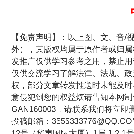
【免责声明】：以上图、文、音/
外），其版权均属于原作者或归属
法徽映军营 权益有保障
让
发推广仅供学习参考之用，禁止用
仅供交流学习了解法律、法规、政
权，部分文章转发推送时未能及时
意侵犯到您的权益烦请告知本网制作采编
GAN160003，请联系我们将立即删
投稿邮箱：3555333776@QQ
12号（华声国际大厦）1层 1 2
一批国家标准开始实施
从