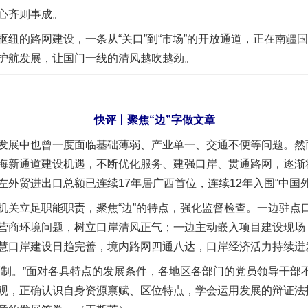
心齐则事成。
的路网建设，一条从“关口”到“市场”的开放通道，正在南疆
护航发展，让国门一线的清风越吹越劲。
快评丨聚焦“边”字做文章
展中也曾一度面临基础薄弱、产业单一、交通不便等问题。然
海新通道建设机遇，不断优化服务、建强口岸、贯通路网，逐渐将
实
一纸欠条伤亲情 巡回调解促和解..
外贸进出口总额已连续17年居广西首位，连续12年入围“中国
立足职能职责，聚焦“边”的特点，强化监督检查。一边驻点
营商环境问题，树立口岸清风正气；一边主动嵌入项目建设现场
慧口岸建设日趋完善，境内路网四通八达，口岸经济活力持续迸发
。”面对各具特点的发展条件，各地区各部门的党员领导干部
观，正确认识自身资源禀赋、区位特点，学会运用发展的辩证法