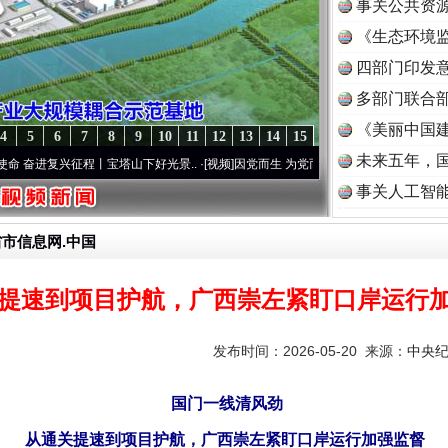
事关公共资
《生态环境监
读
四部门印发
多部门联合部
《美丽中国建
4
5
6
7
8
9
10
11
12
13
14
15
未来五年，
兴征程丨宝塔山下好光景..
·[视频]
因党而生 为党而战——百年“纪”事⑧加强纪律..
·[视频
事关人工智
省市信息网.中国
提速到项目护航，广西崇左紧盯口岸运行
发布时间：2026-05-20 来源：
中央
国门一线清风劲
从通关提速到项目护航，广西崇左紧盯口岸运行加强监督