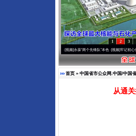
1
2
3
0周年 深刻改变雪域高原..
·[视频]
永葆“两个先锋队”本色
·[视频]
牢记初心使命 奋进复
首页
»
中国省市公众网.中国/中国
从通关