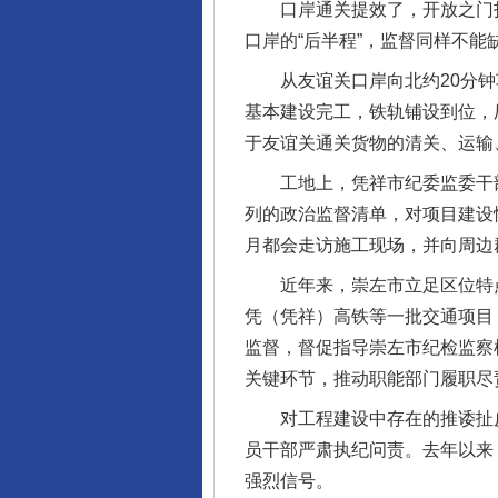
口岸通关提效了，开放之门打
口岸的“后半程”，监督同样不能
从友谊关口岸向北约20分钟车
基本建设完工，铁轨铺设到位，
于友谊关通关货物的清关、运输
工地上，凭祥市纪委监委干部
列的政治监督清单，对项目建设
月都会走访施工现场，并向周边
近年来，崇左市立足区位特点
凭（凭祥）高铁等一批交通项目
监督，督促指导崇左市纪检监察
关键环节，推动职能部门履职尽
对工程建设中存在的推诿扯皮
员干部严肃执纪问责。去年以来
强烈信号。