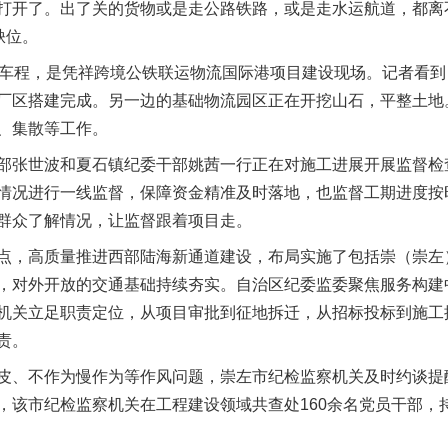
开了。出了关的货物或是走公路铁路，或是走水运航道，都离
缺位。
程，是凭祥跨境公铁联运物流国际港项目建设现场。记者看到，
厂区搭建完成。另一边的基础物流园区正在开挖山石，平整土地
、集散等工作。
张世波和夏石镇纪委干部姚茜一行正在对施工进展开展监督检查
情况进行一线监督，保障资金精准及时落地，也监督工期进度按
群众了解情况，让监督跟着项目走。
，高质量推进西部陆海新通道建设，布局实施了包括崇（崇左
，对外开放的交通基础持续夯实。自治区纪委监委聚焦服务构建
机关立足职责定位，从项目审批到征地拆迁，从招标投标到施工
责。
、不作为慢作为等作风问题，崇左市纪检监察机关及时约谈提
，该市纪检监察机关在工程建设领域共查处160余名党员干部，