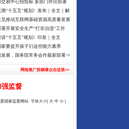
源交易中心招投标 多部门作出部署
测“十五五”规划》发布｜全文｜解
意见推动互联网基础资源高质量发展
署开展安全生产“打非治违”工作
设“十五五”规划》印发｜全文
国家要提升孩子们这些能力素养
]
牢记初心使命 奋进复兴征程丨“转折之城”激荡..
·[视频]
牢记初心使命 奋进复兴征程丨红
能发展，国务院常务会作最新部署⇒
网络推广投稿请点击这里>>
加强监督
纪委国家监委网站
字体大小[
大
中
小
]