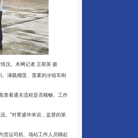
情况。本网记者 王斯英 摄
织。满载榴莲、莲雾的冷链车刚
真查看通关流程是否顺畅、工作
况。”对覃盛华来说，监督的第
与货运司机、场站工作人员聊起