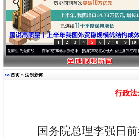
1
2
3
4
5
6
7
8
9
10
 为党而战——百年“纪”事⑧加强纪律..
·[视频]
牢记初心使命 奋进复兴征程丨“转折之城”
首页
»
法制新闻
行政法
国务院总理李强日前签