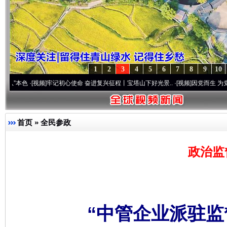
1
2
3
4
5
6
7
8
9
10
[视频]
牢记初心使命 奋进复兴征程丨宝塔山下好光景..
·[视频]
因党而生 为党而战——百年
首页
»
全民参政
政治监
“中管企业派驻监