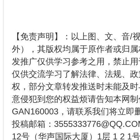
【免责声明】：以上图、文、音/
东山县通报“牛蛙产品抗生素超标问题”
法
外），其版权均属于原作者或归属
发推广仅供学习参考之用，禁止用
仅供交流学习了解法律、法规、政
权，部分文章转发推送时未能及时
意侵犯到您的权益烦请告知本网制作采编
GAN160003，请联系我们将立即删
投稿邮箱：3555333776@QQ
千年窑火 生生不息
一
12号（华声国际大厦）1层 1 2