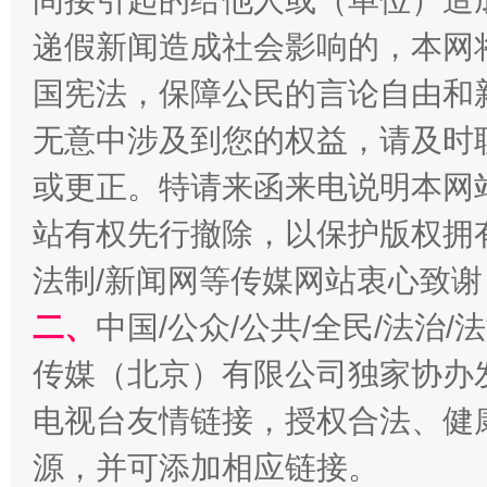
间接引起的给他人或（单位）造
递假新闻造成社会影响的，本网
国宪法，保障公民的言论自由和
无意中涉及到您的权益，请及时
或更正。特请来函来电说明本网
揭开“小金库”的免责幌子
站有权先行撤除，以保护版权拥有者
法制/新闻网等传媒网站衷心致谢
二、
中国/公众/公共/全民/法治
传媒（北京）有限公司独家协办
电视台友情链接，授权合法、健
源，并可添加相应链接。
受贿1.44亿！段成刚被判无期
从幼儿