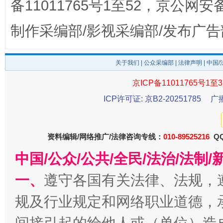
备11011765号1至52，京公网安备：
制作采编部/影视采编部/发布广告
东山县通报“牛蛙产品抗生素超标问题”
法
关于我们
|
公众采编部
|
法律声明
| 中国
京ICP备11011765号1至3
ICP许可证: 京B2-20251785
广
资料编辑/网络推广/法律咨询专线：
010-89525216
QQ
中国/公众/公共/全民/法治/法
一、
遵守各国有关法律、法规，
千年窑火 生生不息
一
规及行业规定和网络职业道德，