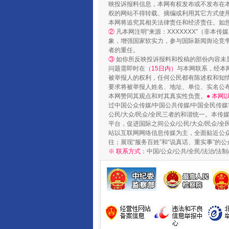
映投诉报料信息，本网有权发布或不发布在
权的网站不得转载、摘编或利用其它方式使用
本网将追究其相关法律责任和经济责任。如
②
凡本网注明“来源：XXXXXXX”（非
象，增强国家软实力，参与国际新闻舆论竞争
者的重任。
③
如你所反映投诉报料和投稿的部份内容未
东山县通报“牛蛙产品抗生素超标问
问题需即时在
（15日内）
与本网联系，经本
被举报人的权利，任何公民都有陈述权和知
要求将被举报人姓名、地址、单位、实名公布
本网赞同其观点和对其真实性负责。
● 本
过中国公众传媒/中国公共传媒/中国全民传媒
公民/大众/民众/全民三者的和谐统一。本传
平台，促进国际之间公众/公民/大众/民众/
站以互联网网络信息传媒为主，全面贴近公众/
往；展现“服务百姓”和“说真话、重实事”的公
※ 联系方式：
中国/公众/公共/全民/法治/
千年窑火 生生不息