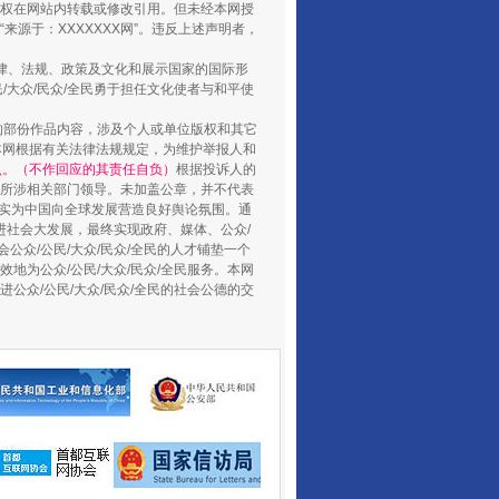
权在网站内转载或修改引用。但未经本网授
源于：XXXXXXX网”。违反上述声明者，
法律、法规、政策及文化和展示国家的国际形
大众/民众/全民勇于担任文化使者与和平使
的部份作品内容，涉及个人或单位版权和其它
让核能赋能千行百业
本网根据有关法律法规规定，为维护举报人和
认。（不作回应的其责任自负）
根据投诉人的
至所涉相关部门领导。未加盖公章，并不代表
督，实为中国向全球发展营造良好舆论氛围。通
促进社会大发展，最终实现政府、媒体、公众/
公众/公民/大众/民众/全民的人才铺垫一个
地为公众/公民/大众/民众/全民服务。本网
进公众/公民/大众/民众/全民的社会公德的交
从数据变化看反腐深化