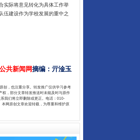
合实际将意见转化为具体工作举
队伍建设作为学校发展的重中之
“后车司机肯定在骂我”
公共新闻网
摘编
：
亓淦玉
重原创，也注重分享。转发推广仅供学习参考
产权，部分文章转发推送时未能及时与原作
联系我们将立即删除或更正。电话：010-
让传统村落焕发生机
2 1号。本网原创文章欢迎转载，为尊重和维护原