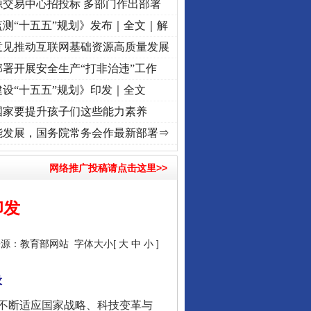
源交易中心招投标 多部门作出部署
测“十五五”规划》发布｜全文｜解
意见推动互联网基础资源高质量发展
署开展安全生产“打非治违”工作
设“十五五”规划》印发｜全文
让核能赋能千行百业
国家要提升孩子们这些能力素养
处 潮起..
·[视频]
一首歌的时间，读懂乐至的“诗与远方”
·[视频]
从《水浒传》看间谍“
能发展，国务院常务会作最新部署⇒
网络推广投稿请点击这里>>
印发
来源：
教育部网站
字体大小[
大
中
小
]
设
从数据变化看反腐深化
不断适应国家战略、科技变革与