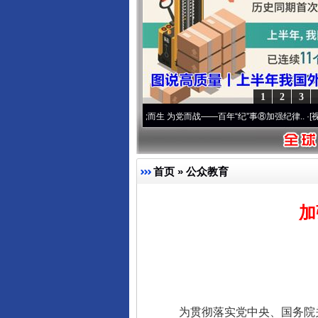
1
2
3
东山县通报“牛蛙产品抗生素超标问
丨宝塔山下好光景..
·[视频]
因党而生 为党而战——百年“纪”事⑧加强纪律..
·[视频]
牢记
首页
»
公众教育
加
千年窑火 生生不息
为贯彻落实党中央、国务院关