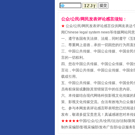
公众/公民/网民发表评论感言须知：
★
公众/公民/网民发表评论感言仅供网友表达个人看法
闻Chinese legal system new
一、遵守各国有关法律、法规，同时遵守《
互
二、尊重网上道德，承担一切因您的行为而直
三、中国公共传媒、中国公众传媒、中国全民传媒China 
言的一切权利。
四、您在中国公共传媒、中国公众传媒、中国全民传媒Chin
扯下公款旅游的“隐身衣”
言论，中国公共传媒、中国公众传媒、中国全民传媒China
载或引用。
五、中国公共传媒、中国公众传媒、中国全民传媒China 
员有权保留或删除其管辖留言中的任意内容。
六、本传媒结合现代网络科技影视文化传媒的新
策、影视文化传媒交流。合法有效地为公众服
七、参与本网发表评论感言即表明您已经阅读并
发布，敬请多提宝贵意见！真诚感谢您对本传
★★★★★
中国/公众/公共/全民/法治/法制/新闻
制作采编部/影视采编部/发布广告部/会议服务