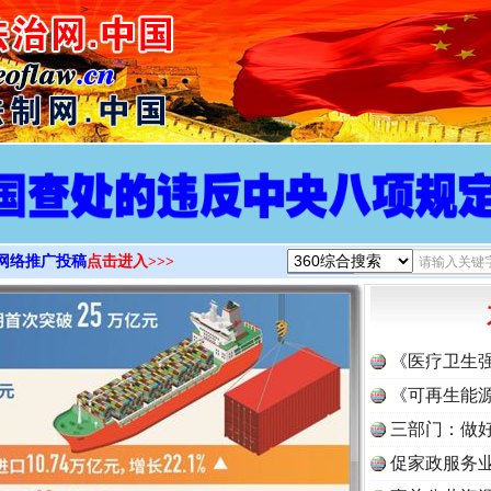
>
网络推广投稿
点击进入>>>
《医疗卫生
实
一纸欠条伤亲情 巡回调解促和解..
《可再生能源
三部门：做好
促家政服务业