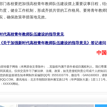
门各校要把加强高校青年教师队伍建设摆上重要议事日程，结
力度，健全工作机制，形成齐抓共管的工作格局。要将青年教师
从幼儿园到大学，有这些资助
实，确保政策举措落地见效。
时代高校青年教师队伍建设的指导意见
《关于加强新时代高校青年教师队伍建设的指导意见》答记者问
中国
内容转载于网络（本网原创文章除外），其版权均属于原作者或归属权利人。我们尊
同其观点。仅供交流学习了解法律、法规、政策，如无意侵犯到贵公司或个人的知识
权益烦请告知本网制作采编部QQ号: 3555333776，微信号：GAN160003，请
场
事关残疾人未来5年
3776@QQ.COM。通讯地址：北京市朝阳区朝外雅宝路12号（华声国际大厦）1层 1 
XXXXX网站。