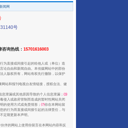
/新闻网
还老百姓一个明白家底
号
1140号
法律咨询热线：
15701616003
行为直接或间接引起的给他人或（单位）造
言论自由和新闻自由。本传媒网站中的部份
法人版权所有，网站有权先行撤除，以保护
健康网站和报刊电视台友情链接，授权合法、健
行业协会接连发公告
信息泄漏或其他原因导致的个人信息泄漏；
⑶
毒侵入或政府管制而造成的暂时性网站关闭
明的使用方式或免责情形；
⑺
你在本网站留
您的行为而直接或间接引起的法律责任，与
将不定期更新本声明。
合作伙伴的网站上使用你留言在本网站内容和反