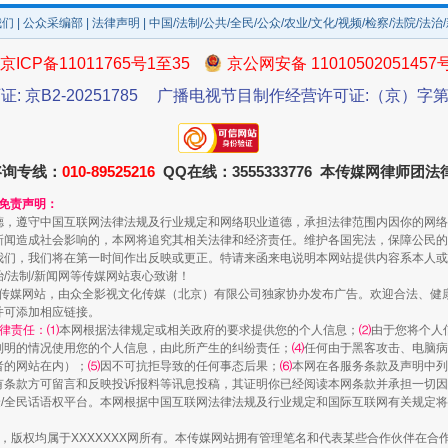
我们
|
公众采编部
|
法律声明
| 中国/法制/公共/全民/公众/农业/文化/视频/检察/法院/法治
一颗心始终滚烫
京ICP备11011765号1至35
京公网安备 11010502051457
证: 京B2-20251785
广播电视节目制作经营许可证:（京）字第3
咨询专线：
010-89525216
QQ在线：3555333776 本传媒网律师团
和免责声明：
德，遵守中国互联网法律法规及行业规定和网络职业道德，承担法律范围内因你的网络
新闻造成社会影响的，本网将追究其相关法律和经济责任。维护各国宪法，保障公民的
我们，我们将在第一时间作出反映或更正。特请来函来电说明本网站提供内容系本人或
治/法制/新闻网等传媒网站衷心致谢！
新闻网等传媒网站，由众全影视文化传媒（北京）有限公司独家协办发布广告。欢迎合法、
实
一纸欠条伤亲情 巡回调解促和解..
并可添加相应链接。
律责任：⑴
本网根据法律规定或相关政府的要求提供您的个人信息；
⑵
由于您将个人
列明的情况使用您的个人信息，由此所产生的纠纷责任；
⑷
任何由于黑客攻击、电脑病
者的网站在内）；
⑸
因不可抗拒导致的任何事态后果；
⑹
本网在各服务条款及声明中列
有条款方可留言和反映投诉报料等讯息投稿，其证明你已经阅读本网条款并承担一切因
民众/全民话语权平台。本网根据中国互联网法律法规及行业规定和国际互联网有关规定
作品，版权均属于XXXXXXX网所有。本传媒网站拥有管理笔名和代表某些合作伙伴在