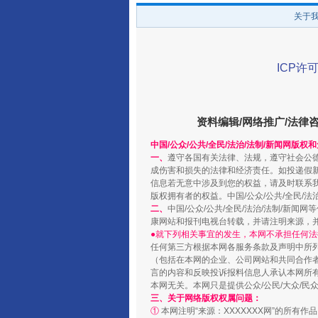
关于
“蜀中异人”王建安的艺术幻境
ICP许可
资料编辑/网络推广/法律
中国/公众/公共/全民/法治/法制/新闻网版权
一、
遵守各国有关法律、法规，遵守社会公
成伤害和损失的法律和经济责任。如投递假
信息若无意中涉及到您的权益，请及时联系
版权拥有者的权益。中国/公众/公共/全民/法
二、
中国/公众/公共/全民/法治/法制/
完善运行机制助力责任有效落
康网站和报刊电视台转载，并请注明来源，
●就下列相关事宜的发生，本网不承担任何法
任何第三方根据本网各服务条款及声明中所
（包括在本网的企业、公司网站和共同合作
言的内容和反映投诉报料信息人承认本网所
本网无关。本网只是提供公众/公民/大众/
三、关于网络版权权属问题：
①
本网注明“来源：XXXXXXX网”的所有