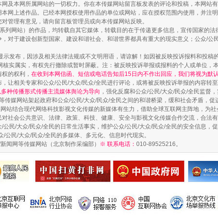
本网及本网所属网站的一切权力。你在本传媒网站留言板发表的评论和投稿，本网站有
本网上述作品。已经本网授权使用作品的单位或网站，应在授权范围内使用，并注明“来
您对管理有意见，请向留言板管理员或向本传媒网站反映。
本传媒系列网站）的作品，均转载自其它媒体，转载目的在于传递更多信息，宣传国家的
，对于建设创新型国家、建设和谐社会、和谐世界都具有重大的现实意义；公众/公民/
显示发布，因涉及相关法律法规或不文明用语，请谅解！如因被反映投诉报料和投稿
题”
法徽映军营 权益有保障
网核实属实，有权先行撤除或暂时屏蔽。注：被反映投诉举报或报料的个人或单位，
情权的权利，
在收到本网信函、短信或电话告知后15日内不作出回应，我们将视为默
，让相关专家和公众/公民/大众/民众/全民进行评论，或将被反映投诉举报的内容转
网以多种传播形式传播主流媒体舆论为导向
，强化反腐和公众/公民/大众/民众/全民监
等传媒网站架起政府和公众/公民/大众/民众/全民之间的和谐桥梁，缓和社会矛盾，
媒网站结合现代网络科技影视文化传媒的新媒体有生力，借助全球互联网主阵地，为社会
全民对社会公共意识、法律、政策、科技、健康、安全与影视文化传媒合作交流，合法有效
公民/大众/民众/全民的日常生活事实，维护公众/公民/大众/民众/全民的安全信息，促
众/公民/大众/民众/全民的多媒体、多元化、信息时代现实。
法制/新闻网等传媒网站（北京制作采编部）
※ 联系电话：
010-89525216。
一批国家标准开始实施