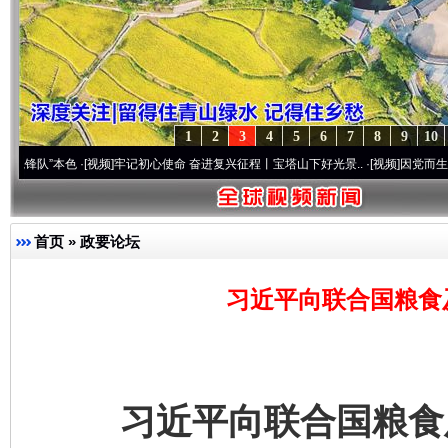
1
2
3
4
5
6
7
8
9
10
本色
·[视频]
牢记初心使命 奋进复兴征程丨宝塔山下好光景..
·[视频]
因党而生 为党而战—
首页
»
政要论坛
习近平向联合国粮食
习近平向联合国粮食及